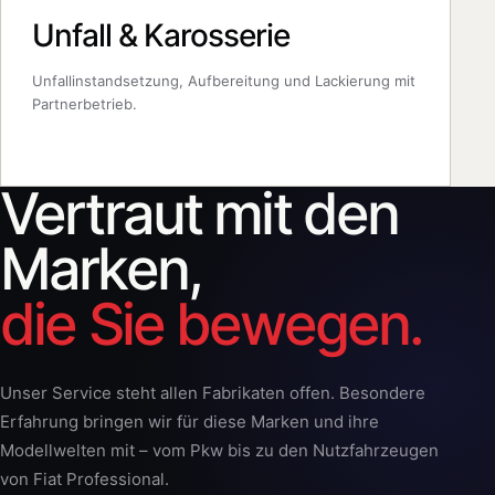
Unfall & Karosserie
Unfallinstandsetzung, Aufbereitung und Lackierung mit
Partnerbetrieb.
Vertraut mit den
Marken,
die Sie bewegen.
Unser Service steht allen Fabrikaten offen. Besondere
Erfahrung bringen wir für diese Marken und ihre
Modellwelten mit – vom Pkw bis zu den Nutzfahrzeugen
von Fiat Professional.