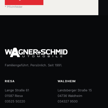
* Pflichtfelder
Familiengeführt. Persönlich. Seit 1991.
RIESA
WALDHEIM
Lange Straße 61
Landsberger Straße 15
01587 Riesa
04736 Waldheim
03525 50220
034327 9500